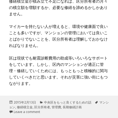
修繕積立金が積み立て不足になれば、区分所有者の月々
の積立額を増額するか、必要な修繕を諦めるかしかあり
ません。
マイカーを持たない人が増えると、環境や健康面で良い
ことも多いですが、マンションの管理においては良いこ
とばかりでないことを、区分所有者は理解しておかなけ
ればなりません。
区は現状でも耐震診断費用の助成等いろいろなサポート
をしています。しかし、区内のマンションが適正に管
理・修繕していくためには、もっともっと積極的に関与
していくべきだと思います。それが災害に強い街にもつ
ながります。
投
2015年2月13日
カ
中央区をもっと良くするための話
タ
マンシ
ョン
稿
,
修繕積立金
,
区分所有者
テ
,
管理費
,
長期修繕計画
グ
日:
Leave a comment
ゴ
リ