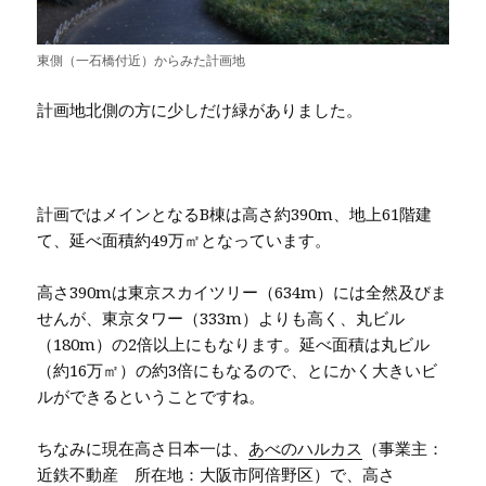
東側（一石橋付近）からみた計画地
計画地北側の方に少しだけ緑がありました。
計画ではメインとなるB棟は高さ約390m、地上61階建
て、延べ面積約49万㎡となっています。
高さ390mは東京スカイツリー（634m）には全然及びま
せんが、東京タワー（333m）よりも高く、丸ビル
（180m）の2倍以上にもなります。延べ面積は丸ビル
（約16万㎡）の約3倍にもなるので、とにかく大きいビ
ルができるということですね。
ちなみに現在高さ日本一は、
あべのハルカス
（事業主：
近鉄不動産 所在地：大阪市阿倍野区）で、高さ