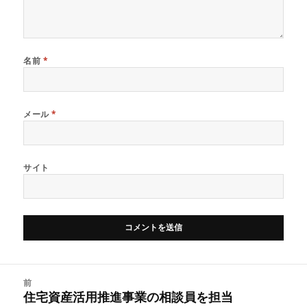
名前
*
メール
*
サイト
投
前
稿
住宅資産活用推進事業の相談員を担当
前
ナ