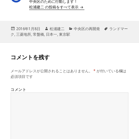
中央区のために行動します！
松浦建二 の投稿をすべて表示
投
2016年1月8日
作
松浦建二
カ
中央区の再開発
タ
ランドマー
ク
,
稿
三菱地所
,
常盤橋
,
日本一
成
,
東京駅
テ
グ
日:
者
ゴ
リ
ー
コメントを残す
メールアドレスが公開されることはありません。
*
が付いている欄は
必須項目です
コメント