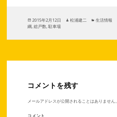
投
2015年2月12日
作
松浦建二
カ
生活情報
綱
,
稿
総戸数
,
駐車場
成
テ
日:
者
ゴ
リ
ー
コメントを残す
メールアドレスが公開されることはありません
コメント