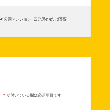
タ
分譲マンション
,
区分所有者
,
指導要
グ
。
*
が付いている欄は必須項目です