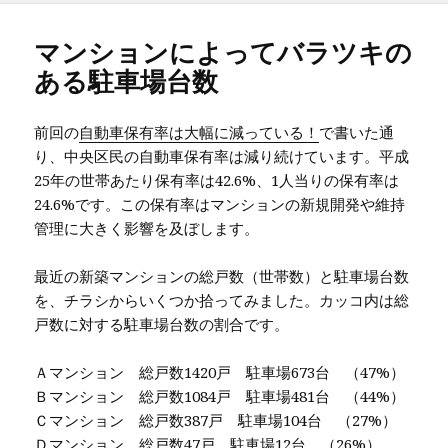
ー
マンションによってバラツキの
ある駐車場台数
前回の
自動車保有率は大幅に減っている！
で書いた通
り、中央区民の自動車保有率は減り続けています。平成
25年の世帯あたり保有率は42.6%、1人当りの保有率は
24.6%です。この保有率はマンションの新規開発や維持
管理に大きく影響を及ぼします。
最近の新築マンションの総戸数（世帯数）と駐車場台数
を、チラシからいくつか拾ってみました。カッコ内は総
戸数に対する駐車場台数の割合です。
Ａマンション 総戸数1420戸 駐車場673台 （47%）
Ｂマンション 総戸数1084戸 駐車場481台 （44%）
Ｃマンション 総戸数387戸 駐車場104台 （27%）
Ｄマンション 総戸数47戸 駐車場12台 （26%）