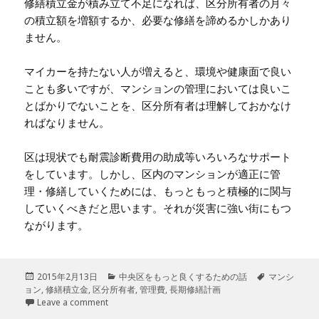
修繕積立金が積み立て不足になれば、区分所有者の月々
の積立額を増額するか、必要な修繕を諦めるかしかあり
ません。
マイカーを持たない人が増えると、環境や健康面で良い
ことも多いですが、マンションの管理においては良いこ
とばかりでないことを、区分所有者は理解しておかなけ
ればなりません。
区は現状でも耐震診断費用の助成等いろいろなサポート
をしています。しかし、区内のマンションが適正に管
理・修繕していくためには、もっともっと積極的に関与
していくべきだと思います。それが災害に強い街にもつ
ながります。
投
2015年2月13日
カ
中央区をもっと良くするための話
タ
マンシ
ョン
稿
,
修繕積立金
,
区分所有者
テ
,
管理費
,
長期修繕計画
グ
日:
Leave a comment
ゴ
リ