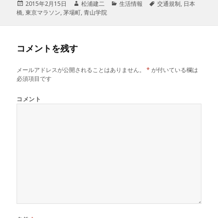
投
2015年2月15日
作
松浦建二
カ
生活情報
タ
交通規制
,
日本
橋
,
稿
東京マラソン
,
茅場町
,
成
青山学院
テ
グ
日:
者
ゴ
リ
ー
コメントを残す
メールアドレスが公開されることはありません。
*
が付いている欄は
必須項目です
コメント