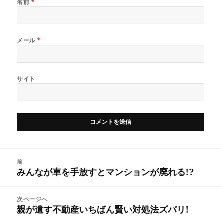
名前
*
メール
*
サイト
投
前
稿
みんなが車を手放すとマンションが廃れる!?
前
ナ
の
ビ
投
次ページへ
ゲ
稿:
親が遺す不動産いちばん賢い対処法ズバリ!
次
ー