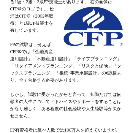
る1級・2級・3級FP技能士があります。
右の画像は
CFP®のロゴです。 松
浦はCFP®（2002年取
得）と1級FP技能士を
有しています。
FPの試験は、例えば
CFP®では「金融資産
運用設計」「不動産運用設計」「ライフプランニング」
「リタイアメントプランニング」「リスクと保険」「タ
ックスプランニング」「相続･事業承継設計」の6課目あ
り、全て合格する必要があります。
しかし、試験に受かったからと言って、知識だけでは依
頼者の人生についてアドバイスやサポートをすることは
かなり難しく、ある程度の社会経験や人生経験等が欠か
せません。
FP有資格者は延べ人数では100万人を超えていますが、