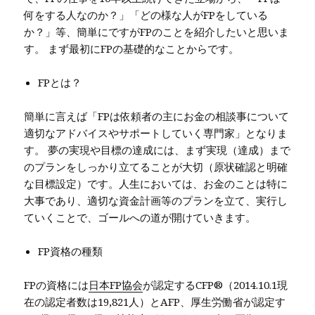
何をする人なのか？」「どの様な人がFPをしている
か？」等、簡単にですがFPのことを紹介したいと思いま
す。 まず最初にFPの基礎的なことからです。
FPとは？
簡単に言えば「FPは依頼者の主にお金の相談事について
適切なアドバイスやサポートしていく専門家」となりま
す。 夢の実現や目標の達成には、まず実現（達成）まで
のプランをしっかり立てることが大切（原状確認と明確
な目標設定）です。人生においては、お金のことは特に
大事であり、適切な資金計画等のプランを立て、実行し
ていくことで、ゴールへの道が開けていきます。
FP資格の種類
FPの資格には
日本FP協会
が認定するCFP®（2014.10.1現
在の認定者数は19,821人）とAFP、厚生労働省が認定す