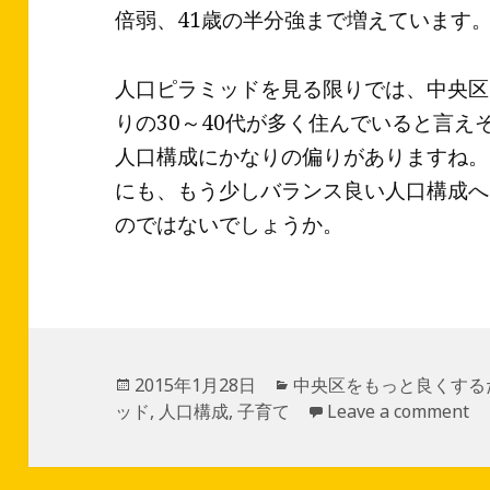
倍弱、41歳の半分強まで増えています
人口ピラミッドを見る限りでは、中央区
りの30～40代が多く住んでいると言
人口構成にかなりの偏りがありますね。
にも、もう少しバランス良い人口構成へ
のではないでしょうか。
投
2015年1月28日
カ
中央区をもっと良くする
ッド
稿
,
人口構成
,
子育て
テ
Leave a comment
日:
ゴ
リ
ー