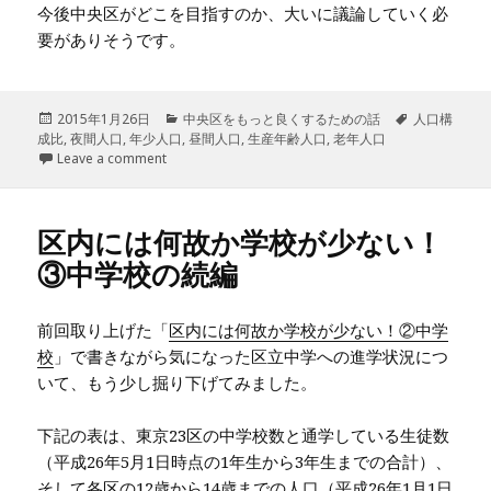
今後中央区がどこを目指すのか、大いに議論していく必
要がありそうです。
投
2015年1月26日
カ
中央区をもっと良くするための話
タ
人口構
成比
稿
,
夜間人口
,
年少人口
,
テ
昼間人口
,
生産年齢人口
,
老年人口
グ
日:
Leave a comment
ゴ
リ
ー
区内には何故か学校が少ない！
③中学校の続編
前回取り上げた「
区内には何故か学校が少ない！②中学
校
」で書きながら気になった区立中学への進学状況につ
いて、もう少し掘り下げてみました。
下記の表は、東京23区の中学校数と通学している生徒数
（平成26年5月1日時点の1年生から3年生までの合計）、
そして各区の12歳から14歳までの人口（平成26年1月1日