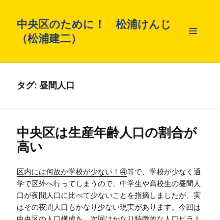
中央区のために！ 松浦けんじ
（松浦建二）
メニュ
ーとウ
ィジェ
ット
タグ: 昼間人口
中央区は生産年齢人口の割合が
高い
区内には何故か学校が少ない！④
等で、学校が少なく通
学で区外へ行ってしまうので、中学生や高校生の昼間人
口が夜間人口に比べて少ないことを指摘しましたが、実
はその夜間人口もかなり少ない現実があります。今回は
中央区の人口構成を、次回はかなり特徴的な人口ピラミ