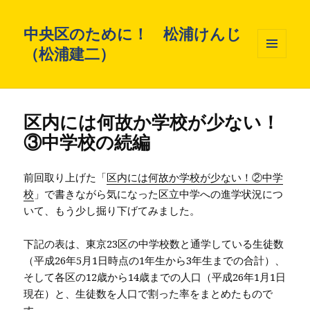
中央区のために！ 松浦けんじ
（松浦建二）
メニュ
ーとウ
ィジェ
ット
区内には何故か学校が少ない！
③中学校の続編
前回取り上げた「
区内には何故か学校が少ない！②中学
校
」で書きながら気になった区立中学への進学状況につ
いて、もう少し掘り下げてみました。
下記の表は、東京23区の中学校数と通学している生徒数
（平成26年5月1日時点の1年生から3年生までの合計）、
そして各区の12歳から14歳までの人口（平成26年1月1日
現在）と、生徒数を人口で割った率をまとめたもので