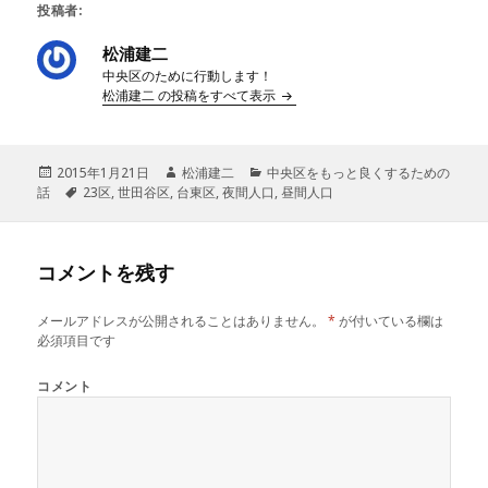
投稿者:
松浦建二
中央区のために行動します！
松浦建二 の投稿をすべて表示
投
2015年1月21日
作
松浦建二
カ
中央区をもっと良くするための
話
稿
タ
23区
,
世田谷区
,
台東区
成
,
夜間人口
テ
,
昼間人口
日:
グ
者
ゴ
リ
ー
コメントを残す
メールアドレスが公開されることはありません。
*
が付いている欄は
必須項目です
コメント