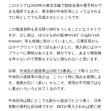
このエリアは2020年の東京五輪で競技会場や選手村がで
きる場所でもあり、東京都や中央区等にとってはそれま
でに何としてでも完成させたいところです。
この報道資料を見る限りBRTをつくることになりそうで
すが、少し前は、ゆりかもめの延伸やLRT（Light rail
transit）等も候補に挙がっていました。江東区長から
はロープウェーと言う話もありました。個人的にはロー
プウェーに興味があります。静かですし、あまり構造物
を作らないので景観もそんなに損なわないと思います。
以前、
中央区の道路率は23区で1番高い！
で取り上げた
中央区の道路率の高さは、こういう時に強みを発揮しま
す。道路が広い（多い）からこそ、実現が不可能ではな
い案がいろいろと出てくるのです。
中央区内は既にどこでも駅から徒歩でたどり着く、日本
有数の便利な自治体ですが、BRTが導入されれば更に便