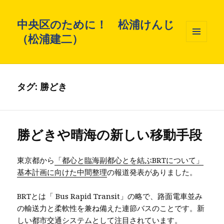
中央区のために！ 松浦けんじ
（松浦建二）
メニュ
ーとウ
ィジェ
ット
タグ: 勝どき
勝どきや晴海の新しい移動手段
東京都から
「都心と臨海副都心とを結ぶBRTについて」
基本計画に向けた中間整理
の報道発表がありました。
BRTとは「 Bus Rapid Transit」の略で、路面電車並み
の輸送力と柔軟性を兼ね備えた連節バスのことです。新
しい都市交通システムとして注目されています。