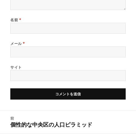
名前
*
メール
*
サイト
投
前
稿
個性的な中央区の人口ピラミッド
前
ナ
の
ビ