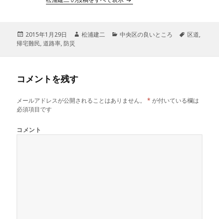
投
2015年1月29日
作
松浦建二
カ
中央区の良いところ
タ
区道
,
帰宅難民
稿
,
道路率
,
防災
成
テ
グ
日:
者
ゴ
リ
ー
コメントを残す
メールアドレスが公開されることはありません。
*
が付いている欄は
必須項目です
コメント