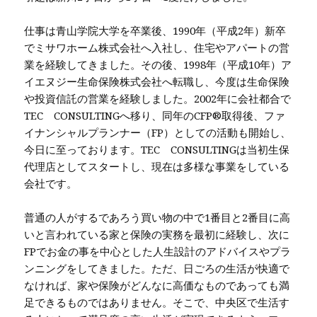
仕事は青山学院大学を卒業後、1990年（平成2年）新卒
でミサワホーム株式会社へ入社し、住宅やアパートの営
業を経験してきました。その後、1998年（平成10年）ア
イエヌジー生命保険株式会社へ転職し、今度は生命保険
や投資信託の営業を経験しました。2002年に会社都合で
TEC CONSULTINGへ移り、同年のCFP®取得後、ファ
イナンシャルプランナー（FP）としての活動も開始し、
今日に至っております。TEC CONSULTINGは当初生保
代理店としてスタートし、現在は多様な事業をしている
会社です。
普通の人がするであろう買い物の中で1番目と2番目に高
いと言われている家と保険の実務を最初に経験し、次に
FPでお金の事を中心とした人生設計のアドバイスやプラ
ンニングをしてきました。ただ、日ごろの生活が快適で
なければ、家や保険がどんなに高価なものであっても満
足できるものではありません。そこで、中央区で生活す