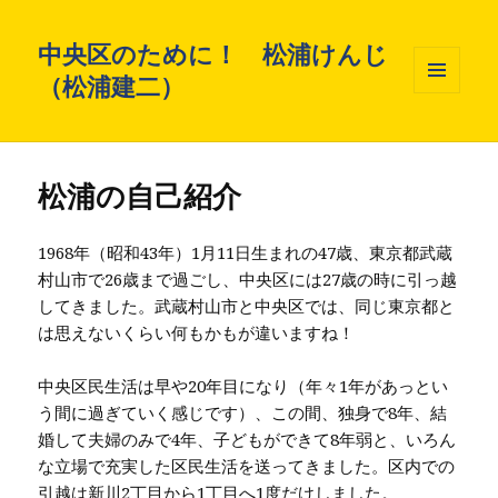
中央区のために！ 松浦けんじ
（松浦建二）
メニュ
ーとウ
ィジェ
ット
松浦の自己紹介
1968年（昭和43年）1月11日生まれの47歳、東京都武蔵
村山市で26歳まで過ごし、中央区には27歳の時に引っ越
してきました。武蔵村山市と中央区では、同じ東京都と
は思えないくらい何もかもが違いますね！
中央区民生活は早や20年目になり（年々1年があっとい
う間に過ぎていく感じです）、この間、独身で8年、結
婚して夫婦のみで4年、子どもができて8年弱と、いろん
な立場で充実した区民生活を送ってきました。区内での
引越は新川2丁目から1丁目へ1度だけしました。