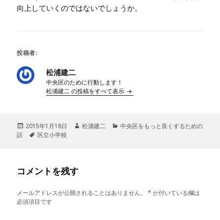
向上していくのではないでしょうか。
投稿者:
松浦建二
中央区のために行動します！
松浦建二 の投稿をすべて表示
投
2015年1月18日
作
松浦建二
カ
中央区をもっと良くするための
話
稿
タ
区立小学校
成
テ
日:
グ
者
ゴ
リ
ー
コメントを残す
メールアドレスが公開されることはありません。
*
が付いている欄は
必須項目です