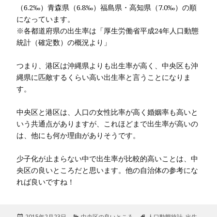
（6.2‰）青森県（6.8‰）福島県・高知県（7.0‰）の順
になっています。
※各都道府県の出生率は「厚生労働省平成24年人口動態
統計（確定数）の概況より」
つまり、港区は沖縄県よりも出生率が高く、中央区も沖
縄県に匹敵するくらい高い出生率と言うことになりま
す。
中央区と港区は、人口の女性比率が高く婚姻率も高いと
いう共通点がありますが、これほどまで出生率が高いの
は、他にも何か理由がありそうです。
少子化が止まらない中で出生率が比較的高いことは、中
央区の良いところだと思います。他の自治体の参考にな
れば良いですね！
投
2015年2月23日
カ
中央区の良いところ
タ
人口動態統計
,
出生