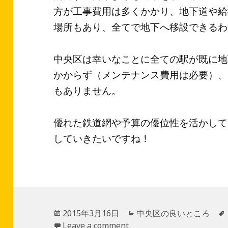
方が工事費用は多くかかり、地下道や給
場所もあり、全てで地下へ移設できるわ
中央区は幸いなことに全ての駅が既に地
かからず（メンテナンス費用は必要）、
もありません。
優れた鉄道網や予算の優位性を活かして
していきたいですね！
投
2015年3月16日
カ
中央区の良いところ
稿
Leave a comment
テ