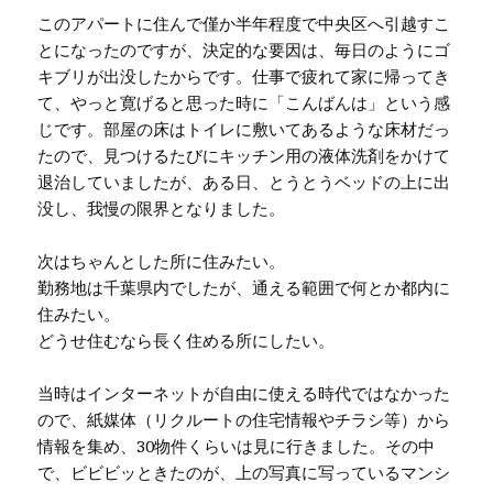
このアパートに住んで僅か半年程度で中央区へ引越すこ
とになったのですが、決定的な要因は、毎日のようにゴ
キブリが出没したからです。仕事で疲れて家に帰ってき
て、やっと寛げると思った時に「こんばんは」という感
じです。部屋の床はトイレに敷いてあるような床材だっ
たので、見つけるたびにキッチン用の液体洗剤をかけて
退治していましたが、ある日、とうとうベッドの上に出
没し、我慢の限界となりました。
次はちゃんとした所に住みたい。
勤務地は千葉県内でしたが、通える範囲で何とか都内に
住みたい。
どうせ住むなら長く住める所にしたい。
当時はインターネットが自由に使える時代ではなかった
ので、紙媒体（リクルートの住宅情報やチラシ等）から
情報を集め、30物件くらいは見に行きました。その中
で、ビビビッときたのが、上の写真に写っているマンシ