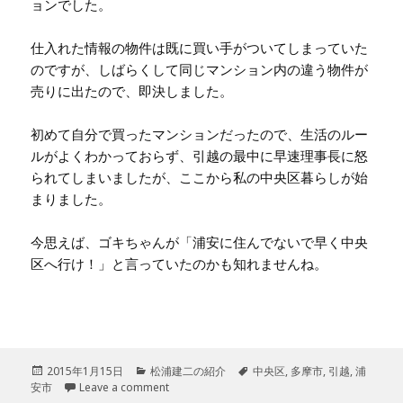
ョンでした。
仕入れた情報の物件は既に買い手がついてしまっていた
のですが、しばらくして同じマンション内の違う物件が
売りに出たので、即決しました。
初めて自分で買ったマンションだったので、生活のルー
ルがよくわかっておらず、引越の最中に早速理事長に怒
られてしまいましたが、ここから私の中央区暮らしが始
まりました。
今思えば、ゴキちゃんが「浦安に住んでないで早く中央
区へ行け！」と言っていたのかも知れませんね。
投
2015年1月15日
カ
松浦建二の紹介
タ
中央区
,
多摩市
,
引越
,
浦
安市
稿
Leave a comment
テ
グ