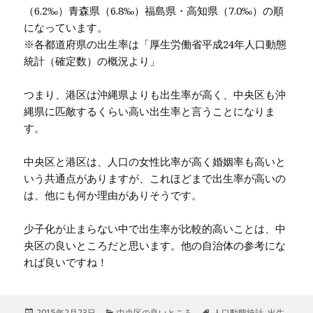
（6.2‰）青森県（6.8‰）福島県・高知県（7.0‰）の順
になっています。
※各都道府県の出生率は「厚生労働省平成24年人口動態
統計（確定数）の概況より」
つまり、港区は沖縄県よりも出生率が高く、中央区も沖
縄県に匹敵するくらい高い出生率と言うことになりま
す。
中央区と港区は、人口の女性比率が高く婚姻率も高いと
いう共通点がありますが、これほどまで出生率が高いの
は、他にも何か理由がありそうです。
少子化が止まらない中で出生率が比較的高いことは、中
央区の良いところだと思います。他の自治体の参考にな
れば良いですね！
投
2015年2月23日
カ
中央区の良いところ
タ
人口動態統計
,
出生