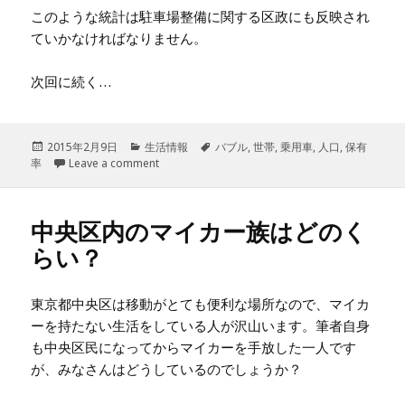
このような統計は駐車場整備に関する区政にも反映され
ていかなければなりません。
次回に続く…
投
2015年2月9日
カ
生活情報
タ
バブル
,
世帯
,
乗用車
,
人口
,
保有
率
稿
Leave a comment
テ
グ
日:
ゴ
リ
ー
中央区内のマイカー族はどのく
らい？
東京都中央区は移動がとても便利な場所なので、マイカ
ーを持たない生活をしている人が沢山います。筆者自身
も中央区民になってからマイカーを手放した一人です
が、みなさんはどうしているのでしょうか？