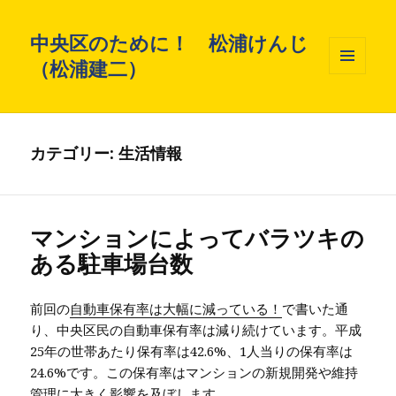
中央区のために！ 松浦けんじ
（松浦建二）
メニュ
ーとウ
ィジェ
ット
カテゴリー: 生活情報
マンションによってバラツキの
ある駐車場台数
前回の
自動車保有率は大幅に減っている！
で書いた通
り、中央区民の自動車保有率は減り続けています。平成
25年の世帯あたり保有率は42.6%、1人当りの保有率は
24.6%です。この保有率はマンションの新規開発や維持
管理に大きく影響を及ぼします。