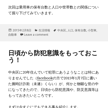
次回は乗用車の保有台数と人口や世帯数との関係につい
て掘り下げてみていきます。
投
2015年2月8日
カ
生活情報
タ
中央区
,
人口
,
保有台数
,
小型車
,
自動車
稿
Leave a comment
テ
グ
日:
ゴ
リ
ー
日頃から防犯意識をもっておこ
う！
中央区に20年住んでいて犯罪にあうようなことは特にあ
りませんでした（
facebook
の方で2015年1月7日に書い
た腕時計詐欺（未遂）くらい）が、何かと物騒な世の中
になってきたので、日頃から防犯意識や、防災意識等は
もっておきたいところです。
まずは今すぐにでもできる事を紹介します。