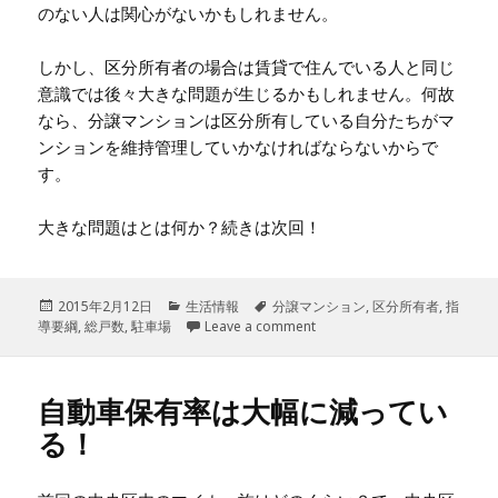
のない人は関心がないかもしれません。
しかし、区分所有者の場合は賃貸で住んでいる人と同じ
意識では後々大きな問題が生じるかもしれません。何故
なら、分譲マンションは区分所有している自分たちがマ
ンションを維持管理していかなければならないからで
す。
大きな問題はとは何か？続きは次回！
投
2015年2月12日
カ
生活情報
タ
分譲マンション
,
区分所有者
,
指
導要綱
稿
,
総戸数
,
駐車場
テ
Leave a comment
グ
日:
ゴ
リ
ー
自動車保有率は大幅に減ってい
る！