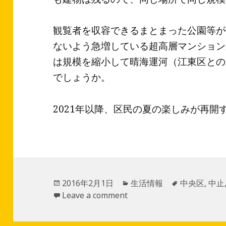
観覧者を収容できるまとまった公園等が
ないよう急増している超高層マンション
は規模を縮小して晴海運河（江東区との
でしょうか。
2021年以降、区民の夏の楽しみが再開
投
2016年2月1日
カ
生活情報
タ
中央区
,
中止
稿
Leave a comment
テ
グ
日:
ゴ
リ