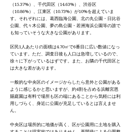
（15.37%）、千代田区（14.63%）、渋谷区
（10.86%）、江東区（10.73%）が10%を超えていま
す。それぞれには、葛西臨海公園、北の丸公園・日比谷
公園、代々木公園、夢の島公園・若洲海浜公園等の誰で
も知っていそうな大きな公園があります。
区民1人あたりの面積は4.70㎡で6番目に広い数値になっ
ています。ただ、調査日後も人口は急増しているので、
徐々に下がっているはずです。また、お隣の千代田区と
は大きな差があります。
一般的な中央区のイメージからしたら意外と公園がある
ように感じるかと思いますが、約4割を占める浜離宮恩
賜庭園は有料で場所も区の端にあることから気軽には利
用しづらく、身近に公園が充足しているとは言えませ
ん。
中央区は場所的に地価が高く、区が公園用に土地を購入
することは現実的ではありません。再開発による公園整