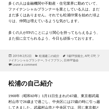
多くの人は金融機関や不動産・住宅業界に勤めていて、
ファイナンシャルプランナーを業としている人は、まだ
まだ多くはありません。それでも松浦FP業を始めた頃よ
りは、仲間は増えているような気がします。
多くの人がFPのことにより関心を持ってもらえるよう、
また役に立てられるよう、今日も頑張っております。
投
2015年2月2日
カ
松浦建二の紹介
タ
1級FP技能士
,
AFP
,
CFP
,
フ
ァイナンシャルプランナー
稿
テ
,
ライフプラン
,
日本FP協会
グ
日:
Leave a comment
ゴ
リ
ー
松浦の自己紹介
1968年（昭和43年）1月11日生まれの47歳、東京都武蔵
村山市で26歳まで過ごし、中央区には27歳の時に引っ越
してきました。武蔵村山市と中央区では、同じ東京都と