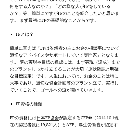
何をする人なのか？」「どの様な人がFPをしている
か？」等、簡単にですがFPのことを紹介したいと思いま
す。 まず最初にFPの基礎的なことからです。
FPとは？
簡単に言えば「FPは依頼者の主にお金の相談事について
適切なアドバイスやサポートしていく専門家」となりま
す。 夢の実現や目標の達成には、まず実現（達成）まで
のプランをしっかり立てることが大切（原状確認と明確
な目標設定）です。人生においては、お金のことは特に
大事であり、適切な資金計画等のプランを立て、実行し
ていくことで、ゴールへの道が開けていきます。
FP資格の種類
FPの資格には
日本FP協会
が認定するCFP®（2014.10.1現
在の認定者数は19,821人）とAFP、厚生労働省が認定す