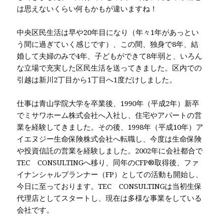
は思えないくらい何もかもが違いますね！
中央区民生活は早や20年目になり（年々1年があっとい
う間に過ぎていく感じです）、この間、独身で8年、結
婚して夫婦のみで4年、子どもができて8年弱と、いろん
な立場で充実した区民生活を送ってきました。区内での
引越は新川2丁目から1丁目へ1度だけしました。
仕事は青山学院大学を卒業後、1990年（平成2年）新卒
でミサワホーム株式会社へ入社し、住宅やアパートの営
業を経験してきました。その後、1998年（平成10年）ア
イエヌジー生命保険株式会社へ転職し、今度は生命保険
や投資信託の営業を経験しました。2002年に会社都合で
TEC CONSULTINGへ移り、同年のCFP®取得後、ファ
イナンシャルプランナー（FP）としての活動も開始し、
今日に至っております。TEC CONSULTINGは当初生保
代理店としてスタートし、現在は多様な事業をしている
会社です。