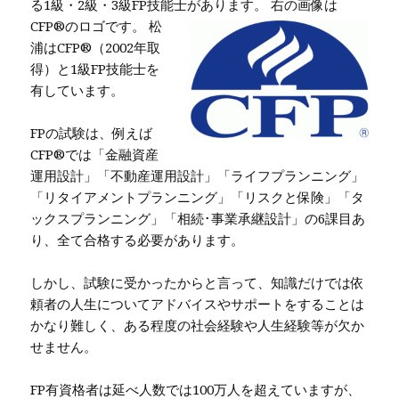
る1級・2級・3級FP技能士があります。
右の画像は
CFP®のロゴです。 松
浦はCFP®（2002年取
得）と1級FP技能士を
有しています。
FPの試験は、例えば
CFP®では「金融資産
運用設計」「不動産運用設計」「ライフプランニング」
「リタイアメントプランニング」「リスクと保険」「タ
ックスプランニング」「相続･事業承継設計」の6課目あ
り、全て合格する必要があります。
しかし、試験に受かったからと言って、知識だけでは依
頼者の人生についてアドバイスやサポートをすることは
かなり難しく、ある程度の社会経験や人生経験等が欠か
せません。
FP有資格者は延べ人数では100万人を超えていますが、