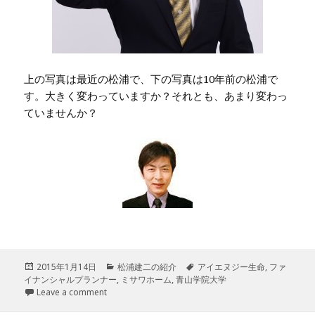
上の写真は最近の松浦で、下の写真は10年前の松浦で
す。大きく変わっていますか？それとも、あまり変わっ
ていませんか？
投
2015年1月14日
カ
松浦建二の紹介
タ
アイエヌジー生命
,
ファ
イナンシャルプランナー
稿
,
テ
ミサワホーム
,
青山学院大学
グ
日:
Leave a comment
ゴ
リ